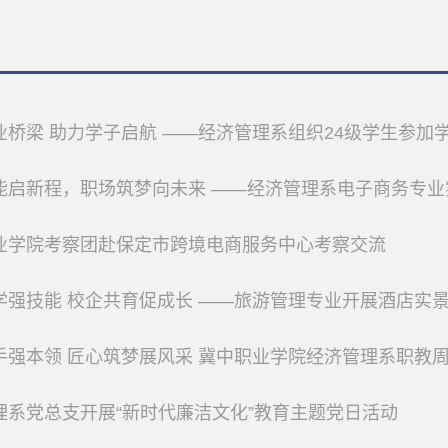
桥梁 助力学子启航 ——经济管理系组织24级学生参加学院实习就业双
1
启新程，职场筑梦向未来 ——经济管理系电子商务专业实习动员大会圆
6.06
赋能启新程，职场筑梦向未来
业学院考察团赴保定市跨境电商服务中心考察交流
经济管理系电子商务专业实习动
员大会圆满落幕
学强技能 校企共育促成长 ——旅游管理专业开展酒店实
强本领 匠心筑梦展风采 冀中职业学院经济管理系职教周活动圆
理系党总支开展“新时代廉洁文化”教育主题党日活动