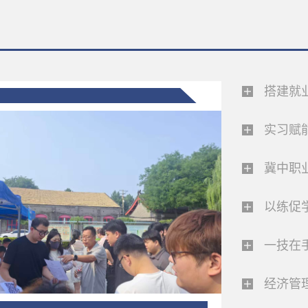
搭建就业
1
实习赋能
202
实习
冀中职
——
以练促
一技在手
经济管